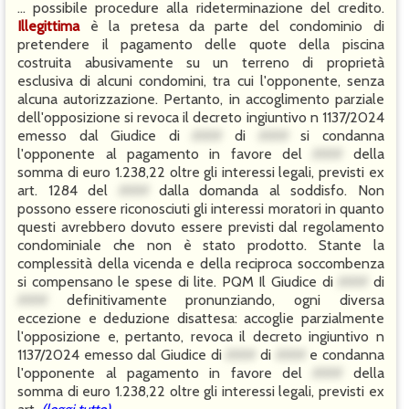
... possibile procedure alla rideterminazione del credito.
Illegittima
è la pretesa da parte del condominio di
pretendere il pagamento delle quote della piscina
costruita abusivamente su un terreno di proprietà
esclusiva di alcuni condomini, tra cui l'opponente, senza
alcuna autorizzazione. Pertanto, in accoglimento parziale
dell'opposizione si revoca il decreto ingiuntivo n 1137/2024
emesso dal Giudice di
###
di
###
si condanna
l'opponente al pagamento in favore del
###
della
somma di euro 1.238,22 oltre gli interessi legali, previsti ex
art. 1284 del
###
dalla domanda al soddisfo. Non
possono essere riconosciuti gli interessi moratori in quanto
questi avrebbero dovuto essere previsti dal regolamento
condominiale che non è stato prodotto. Stante la
complessità della vicenda e della reciproca soccombenza
si compensano le spese di lite. PQM Il Giudice di
###
di
###
definitivamente pronunziando, ogni diversa
eccezione e deduzione disattesa: accoglie parzialmente
l'opposizione e, pertanto, revoca il decreto ingiuntivo n
1137/2024 emesso dal Giudice di
###
di
###
e condanna
l'opponente al pagamento in favore del
###
della
somma di euro 1.238,22 oltre gli interessi legali, previsti ex