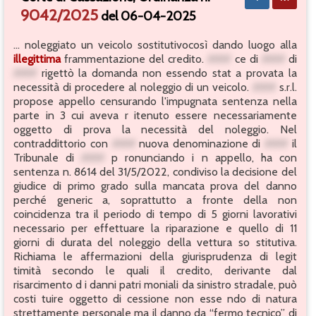
9042/2025
del 06-04-2025
... noleggiato un veicolo sostitutivocosì dando luogo alla
illegittima
frammentazione del credito.
###
ce di
###
di
###
rigettò la domanda non essendo stat a provata la
necessità di procedere al noleggio di un veicolo.
###
s.r.l.
propose appello censurando l'impugnata sentenza nella
parte in 3 cui aveva r itenuto essere necessariamente
oggetto di prova la necessità del noleggio. Nel
contraddittorio con
###
nuova denominazione di
###
il
Tribunale di
###
p ronunciando i n appello, ha con
sentenza n. 8614 del 31/5/2022, condiviso la decisione del
giudice di primo grado sulla mancata prova del danno
perché generic a, soprattutto a fronte della non
coincidenza tra il periodo di tempo di 5 giorni lavorativi
necessario per effettuare la riparazione e quello di 11
giorni di durata del noleggio della vettura so stitutiva.
Richiama le affermazioni della giurisprudenza di legit
timità secondo le quali il credito, derivante dal
risarcimento d i danni patri moniali da sinistro stradale, può
costi tuire oggetto di cessione non esse ndo di natura
strettamente personale ma il danno da “fermo tecnico” di