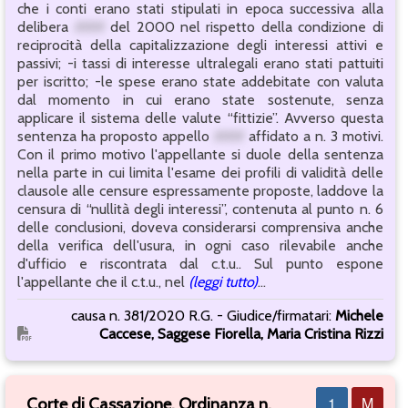
che i conti erano stati stipulati in epoca successiva alla
delibera
###
del 2000 nel rispetto della condizione di
reciprocità della capitalizzazione degli interessi attivi e
passivi; -i tassi di interesse ultralegali erano stati pattuiti
per iscritto; -le spese erano state addebitate con valuta
dal momento in cui erano state sostenute, senza
applicare il sistema delle valute “fittizie”. Avverso questa
sentenza ha proposto appello
###
affidato a n. 3 motivi.
Con il primo motivo l'appellante si duole della sentenza
nella parte in cui limita l'esame dei profili di validità delle
clausole alle censure espressamente proposte, laddove la
censura di “nullità degli interessi”, contenuta al punto n. 6
delle conclusioni, doveva considerarsi comprensiva anche
della verifica dell'usura, in ogni caso rilevabile anche
d'ufficio e riscontrata dal c.t.u.. Sul punto espone
l'appellante che il c.t.u., nel
(leggi tutto)
...
causa n. 381/2020 R.G. - Giudice/firmatari:
Michele
Caccese, Saggese Fiorella, Maria Cristina Rizzi
1
M
Corte di Cassazione, Ordinanza n.