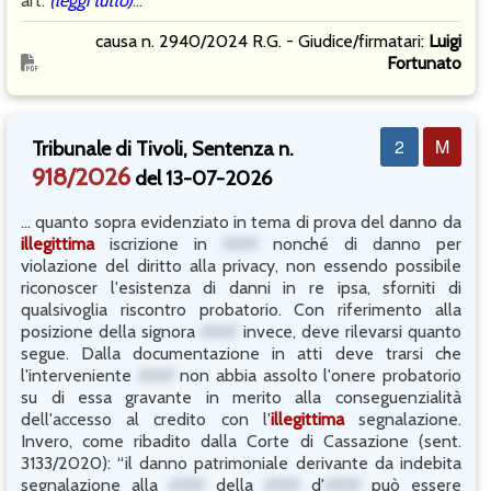
art.
(leggi tutto)
...
causa n. 2940/2024 R.G. - Giudice/firmatari:
Luigi
Fortunato
2
M
Tribunale di Tivoli, Sentenza n.
918/2026
del 13-07-2026
... quanto sopra evidenziato in tema di prova del danno da
illegittima
iscrizione in
###
nonché di danno per
violazione del diritto alla privacy, non essendo possibile
riconoscer l'esistenza di danni in re ipsa, sforniti di
qualsivoglia riscontro probatorio. Con riferimento alla
posizione della signora
###
invece, deve rilevarsi quanto
segue. Dalla documentazione in atti deve trarsi che
l'interveniente
###
non abbia assolto l'onere probatorio
su di essa gravante in merito alla conseguenzialità
dell'accesso al credito con l'
illegittima
segnalazione.
Invero, come ribadito dalla Corte di Cassazione (sent.
3133/2020): “il danno patrimoniale derivante da indebita
segnalazione alla
###
della
###
d'
###
può essere