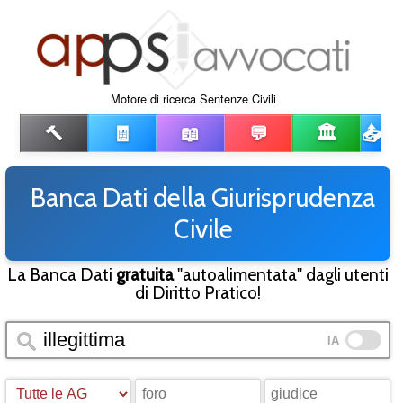
Motore di ricerca Sentenze Civili
🔨
🧾
📖
💬
🏛️
📤
Banca Dati della Giurisprudenza
Civile
La Banca Dati
gratuita
"autoalimentata" dagli utenti
di Diritto Pratico!
IA