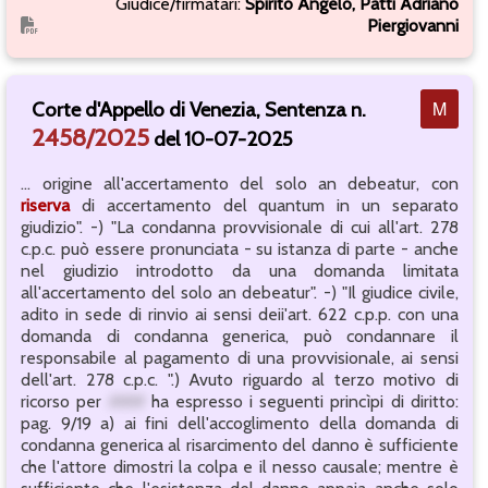
Giudice/firmatari:
Spirito Angelo, Patti Adriano
Piergiovanni
M
Corte d'Appello di Venezia, Sentenza n.
2458/2025
del 10-07-2025
... origine all'accertamento del solo an debeatur, con
riserva
di accertamento del quantum in un separato
giudizio". -) "La condanna provvisionale di cui all'art. 278
c.p.c. può essere pronunciata - su istanza di parte - anche
nel giudizio introdotto da una domanda limitata
all'accertamento del solo an debeatur". -) "Il giudice civile,
adito in sede di rinvio ai sensi deii'art. 622 c.p.p. con una
domanda di condanna generica, può condannare il
responsabile al pagamento di una provvisionale, ai sensi
dell'art. 278 c.p.c. ".) Avuto riguardo al terzo motivo di
ricorso per
###
ha espresso i seguenti princìpi di diritto:
pag. 9/19 a) ai fini dell'accoglimento della domanda di
condanna generica al risarcimento del danno è sufficiente
che l'attore dimostri la colpa e il nesso causale; mentre è