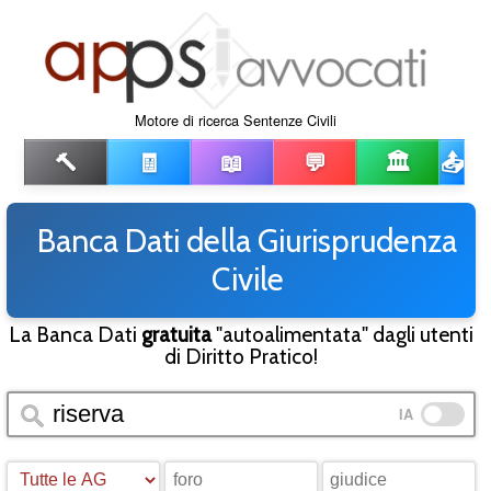
Motore di ricerca Sentenze Civili
🔨
🧾
📖
💬
🏛️
📤
Banca Dati della Giurisprudenza
Civile
La Banca Dati
gratuita
"autoalimentata" dagli utenti
di Diritto Pratico!
IA