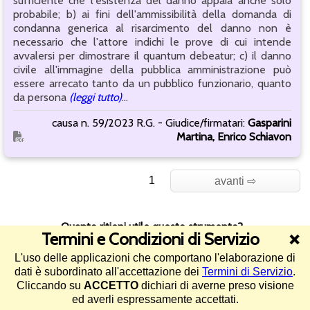
sufficiente che l'esistenza del danno appaia anche solo
probabile; b) ai fini dell'ammissibilità della domanda di
condanna generica al risarcimento del danno non è
necessario che l'attore indichi le prove di cui intende
avvalersi per dimostrare il quantum debeatur; c) il danno
civile all'immagine della pubblica amministrazione può
essere arrecato tanto da un pubblico funzionario, quanto
da persona
(leggi tutto)
...
causa n. 59/2023 R.G. - Giudice/firmatari:
Gasparini
Martina, Enrico Schiavon
avanti ⇨
Quanto ritieni utile questo strumento?
Termini e Condizioni di Servizio
❌
L'uso delle applicazioni che comportano l'elaborazione di
4.4/5 (26573 voti)
dati è subordinato all'accettazione dei
Termini di Servizio
.
Cliccando su
ACCETTO
dichiari di averne preso visione
©2013-2026 Diritto Pratico -
Termini di Servizio e informativa sul
ed averli espressamente accettati.