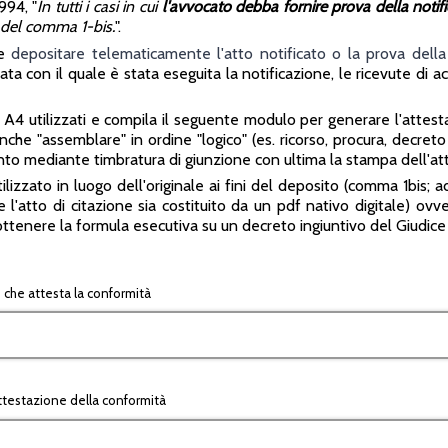
994, "
In tutti i casi in cui
l'avvocato debba fornire prova della notif
 del comma 1-bis.
".
le
depositare telematicamente l'atto notificato o la prova della
ata con il quale è stata eseguita la notificazione, le ricevute di
A4 utilizzati e compila il seguente modulo per generare l'attestazi
he "assemblare" in ordine "logico" (es. ricorso, procura, decreto 
nto mediante timbratura di giunzione con ultima la stampa dell'at
tilizzato in luogo dell'originale ai fini del deposito (comma 1bis; a
e l'atto di citazione sia costituito da un pdf nativo digitale) ovv
ttenere la formula esecutiva su un decreto ingiuntivo del Giudice 
 che attesta la conformità
'attestazione della conformità