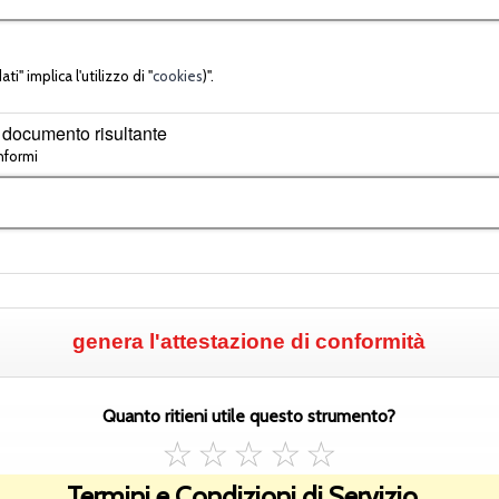
ti" implica l'utilizzo di "
cookies
)".
 documento risultante
nformi
Quanto ritieni utile questo strumento?
4.5/5 (1193 voti)
Termini e Condizioni di Servizio