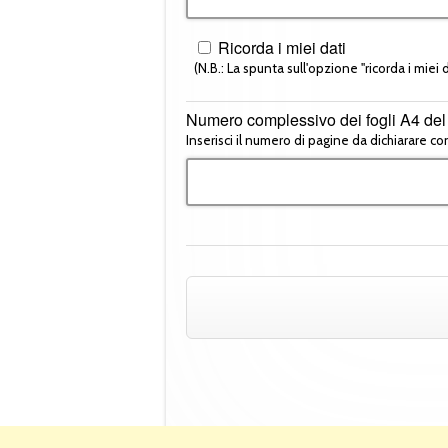
Ricorda i miei dati
(N.B.: La spunta sull'opzione "ricorda i miei da
Numero complessivo dei fogli A4 del
Inserisci il numero di pagine da dichiarare co