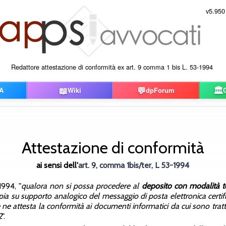
v5.950
Redattore attestazione di conformità ex art. 9 comma 1 bis L. 53-1994
📖
💬
🏛️
A
Wiki
dpForum
Attestazione di conformità
ai sensi dell'
art. 9, comma 1bis/ter, L 53-1994
1994, "
qualora non si possa procedere al
deposito con modalità te
pia su supporto analogico del messaggio di posta elettronica certifica
e attesta la conformità ai documenti informatici da cui sono tratte
2
".