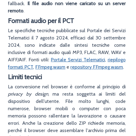
fallback.
Il file audio non viene caricato su un server
remoto
.
Formati audio per il PCT
Le specifiche tecniche pubblicate sul Portale dei Servizi
Telematici il 7 agosto 2024, efficaci dal 30 settembre
2024, sono indicate dalle sintesi tecniche come
inclusive di formati audio quali MP3, FLAC, RAW, WAV e
AIFF/AIF. Fonti utili:
Portale Servizi Telematici
,
riepilogo
formati PCT
,
FFmpeg.wasm
e
repository FFmpeg.wasm
.
Limiti tecnici
La conversione nel browser è conforme al principio di
privacy by design
, ma resta soggetta ai limiti del
dispositivo dell'utente. File molto lunghi, code
numerose, browser mobili o computer con poca
memoria possono rallentare la lavorazione o causare
errori. Anche la creazione dello ZIP richiede memoria,
perché il browser deve assemblare l'archivio prima del