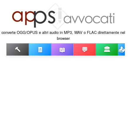
converte OGG/OPUS e altri audio in MP3, WAV o FLAC direttamente nel
browser
🔨
🧾
📖
💬
🏛️
📤