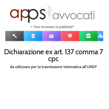
⭐ Vuoi rimuovere la pubblicità?
🔨
🧾
📖
💬
🏛️
📤
Dichiarazione ex art. 137 comma 7
cpc
da utilizzare per la trasmissione telematica all'UNEP