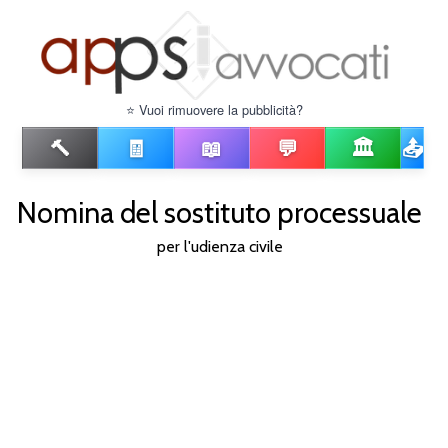
⭐ Vuoi rimuovere la pubblicità?
🔨
🧾
📖
💬
🏛️
📤
Nomina del sostituto processuale
per l'udienza civile