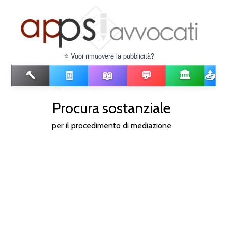
⭐ Vuoi rimuovere la pubblicità?
🔨
🧾
📖
💬
🏛️
📤
Procura sostanziale
per il procedimento di mediazione