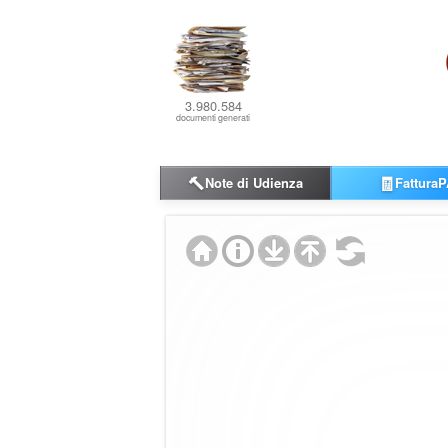
3.980.584
documenti generati
🔨
🧾
Note di Udienza
FatturaP