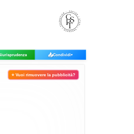
📤
Giurisprudenza
Condividi
▼
⭐ Vuoi rimuovere la pubblicità?