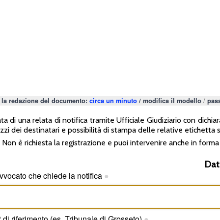
/
 la redazione del documento:
circa un minuto
/
modifica il modello
pass
di una relata di notifica tramite Ufficiale Giudiziario con dichia
zzi dei destinatari e possibilità di stampa delle relative etichet
Non è richiesta la registrazione e puoi intervenire anche in fo
Dat
avvocato che chiede la notifica
●
P di riferimento (es. Tribunale di Grosseto)
●