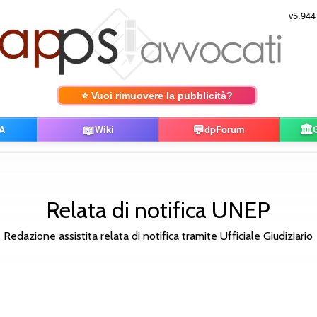
v5.944
⭐ Vuoi rimuovere la pubblicità?
📖
💬
🏛️
A
Wiki
dpForum
Relata di notifica UNEP
Redazione assistita relata di notifica tramite Ufficiale Giudiziario