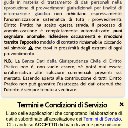
guida in materia di trattamento di dati personali nella
riproduzione di provvedimenti giurisdizionali per finalità di
informazione giuridica
non richiedano espressamente
l'anonimizzazione sistematica di tutti i provvedimenti,
Diritto Pratico ha scelto questa strada. Il processo di
anonimizzazione è completamente automatizzato:
puoi
segnalare anomalie, richiedere oscuramenti e rimozioni
tramite l'apposito
modulo di contatto
richiamabile cliccando
sul simbolo
che trovi in prossimità degli estremi di ogni
provvedimento.
N.B.
: La
Banca Dati della Giurisprudenza Civile di Diritto
Pratico
non è, non vuole essere, né potrà mai essere
un'alternativa alle soluzioni commerciali presenti sul
mercato. Essendo aperta alla contribuzione di tutti, Diritto
Pratico non può garantire l'esattezza dei dati ottenuti che
l'utente è sempre tenuto a verificare.
Termini e Condizioni di Servizio
❌
Quanto ritieni utile questo strumento?
L'uso delle applicazioni che comportano l'elaborazione di
dati è subordinato all'accettazione dei
Termini di Servizio
.
4.4/5 (26592 voti)
Cliccando su
ACCETTO
dichiari di averne preso visione