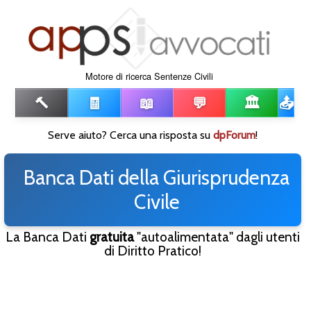
Motore di ricerca Sentenze Civili
🔨
🧾
📖
💬
🏛️
📤
Serve aiuto? Cerca una risposta su
dpForum
!
Banca Dati della Giurisprudenza
Civile
La Banca Dati
gratuita
"autoalimentata" dagli utenti
di Diritto Pratico!