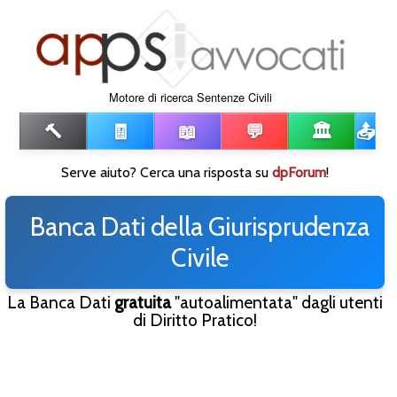
Motore di ricerca Sentenze Civili
🔨
🧾
📖
💬
🏛️
📤
Serve aiuto? Cerca una risposta su
dpForum
!
Banca Dati della Giurisprudenza
Civile
La Banca Dati
gratuita
"autoalimentata" dagli utenti
di Diritto Pratico!