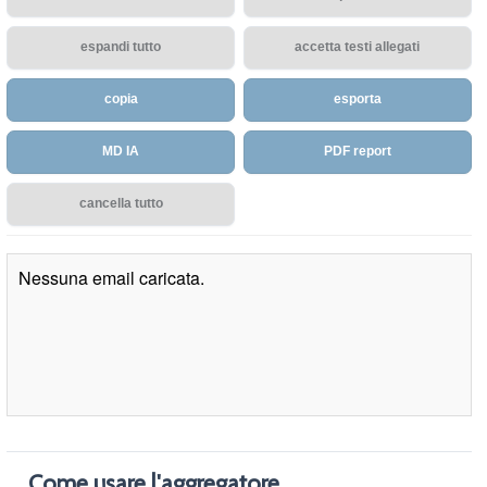
espandi tutto
accetta testi allegati
copia
esporta
MD IA
PDF report
cancella tutto
Nessuna email caricata.
Come usare l'aggregatore