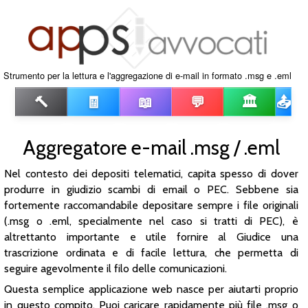
Strumento per la lettura e l'aggregazione di e-mail in formato .msg e .eml
🔨
🧾
📖
💬
🏛️
📤
Aggregatore e-mail .msg / .eml
Nel contesto dei depositi telematici, capita spesso di dover
produrre in giudizio scambi di email o PEC. Sebbene sia
fortemente raccomandabile depositare sempre i file originali
(.msg o .eml, specialmente nel caso si tratti di PEC), è
altrettanto importante e utile fornire al Giudice una
trascrizione ordinata e di facile lettura, che permetta di
seguire agevolmente il filo delle comunicazioni.
Questa semplice applicazione web nasce per aiutarti proprio
in questo compito. Puoi caricare rapidamente più file .msg o