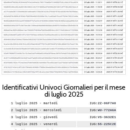
30 luglio 2025 - 11:32:11
2025-07-30T09:32:11Z
00e8bb6f9d36c9194a5df41e1e94a3c795770a60efc94066fb3cc0dc57bca824
30 luglio 2025 - 11:59:08
2025-07-30T09:59:08Z
53d036186cd0cde0219b1982c13cf47d605a3fd268a467dbfc9ff40c0624eec4
30 luglio 2025 - 13:05:54
2025-07-30T11:05:54Z
a17fcbda307725eb8d357abbaa0172bb287a15c2f83d7976cd32824bf8349dac
30 luglio 2025 - 13:23:00
2025-07-30T11:23:00Z
3b3e9dfdc089c8793dcf0029be0d245209e70c7ca65a675ca37f03e756121a9a
30 luglio 2025 - 13:32:57
2025-07-30T11:32:57Z
9b60a68b8442b1ae9f26683ffefa231476209b14080755b4b460a1a6aa05b2e4
30 luglio 2025 - 13:44:32
2025-07-30T11:44:32Z
9db66d165a19ffc5075ec0b7299ea840d98b9830dcdb89f57bb60ac93b945b78
30 luglio 2025 - 15:12:59
2025-07-30T13:12:59Z
d68ad2ac8691d60ee7ae75b081f4830afbd26ed004ecc94772e61b6cb773296d
30 luglio 2025 - 15:15:42
2025-07-30T13:15:42Z
6d9cd10eb8f1a0572f17347f0fdac103e3cfed4ba35cb611c42242540ee9f10b
30 luglio 2025 - 15:17:49
2025-07-30T13:17:49Z
d59484195af204acf6ebe2d63162732307bcb269a3f5054292bef09e6bf45142
30 luglio 2025 - 16:56:03
2025-07-30T14:56:03Z
5ca1e10c5954c44b7b1c20129ab4818fff075c05fbb9fd7d0cd0b8761fea274b
30 luglio 2025 - 17:24:01
2025-07-30T15:24:01Z
1c3cb8c9cbfeb1b49a6b15f4d613a22c1ab81d57a48cff19489a2afb3232854e
31 luglio 2025 - 00:00:04
2025-07-30T22:00:04Z
52a979080f21e58cfe72c5ad1e5fa96a82c85a28f6eac36fd7b4abf53cd02072
31 luglio 2025 - 09:25:27
2025-07-31T07:25:27Z
3c977a499d6a8912e4ed7ea2fadd51831e546bb9e370d1876e65d0bd9983f43a
31 luglio 2025 - 10:10:45
2025-07-31T08:10:45Z
81bf6881702c7f14a2ee2fd8fb093b7e5458cf2ce0a1ad71a275d3d7a9fd2580
31 luglio 2025 - 12:04:10
2025-07-31T10:04:10Z
3707622742e1c8f1357f84e0c8390b7f969c5bedd5be22185c608dcb7fb49a9e
31 luglio 2025 - 12:04:26
2025-07-31T10:04:26Z
6862be17476b31ac19b2185f26a79fc8ca1c2eb768ef45d3041f56e7a0f849eb
Identificativi Univoci Giornalieri per il mese
di luglio 2025
1 luglio 2025 - martedì
IUG:
2Z-06F7A0
2 luglio 2025 - mercoledì
IUG:
WU-772A6A
3 luglio 2025 - giovedì
IUG:
VS-3632E1
4 luglio 2025 - venerdì
IUG:
55-225C2E