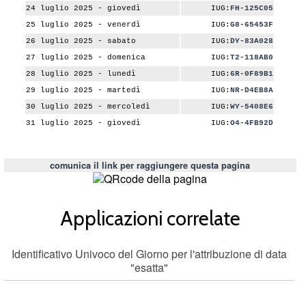
24 luglio 2025 - giovedì
IUG:
FH-125C05
25 luglio 2025 - venerdì
IUG:
G8-65453F
26 luglio 2025 - sabato
IUG:
DY-83A028
27 luglio 2025 - domenica
IUG:
T2-118AB0
28 luglio 2025 - lunedì
IUG:
6R-0F89B1
29 luglio 2025 - martedì
IUG:
NR-D4EB8A
30 luglio 2025 - mercoledì
IUG:
WY-5408E6
31 luglio 2025 - giovedì
IUG:
O4-4FB92D
comunica il link per raggiungere questa pagina
Applicazioni correlate
Identificativo Univoco del Giorno per l'attribuzione di data
"esatta"