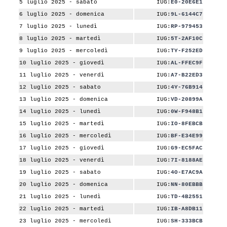
5 luglio 2025 - sabato
IUG:
E0-20E6E1
6 luglio 2025 - domenica
IUG:
9L-6144C7
7 luglio 2025 - lunedì
IUG:
RP-979453
8 luglio 2025 - martedì
IUG:
5T-2AF10C
9 luglio 2025 - mercoledì
IUG:
TY-F252ED
10 luglio 2025 - giovedì
IUG:
AL-FFEC9F
11 luglio 2025 - venerdì
IUG:
A7-B22ED3
12 luglio 2025 - sabato
IUG:
4Y-76B914
13 luglio 2025 - domenica
IUG:
VD-20899A
14 luglio 2025 - lunedì
IUG:
0W-F948B1
15 luglio 2025 - martedì
IUG:
IO-8FEBCB
16 luglio 2025 - mercoledì
IUG:
BF-E34E99
17 luglio 2025 - giovedì
IUG:
G9-EC5FAC
18 luglio 2025 - venerdì
IUG:
7I-8188AE
19 luglio 2025 - sabato
IUG:
4O-E7AC9A
20 luglio 2025 - domenica
IUG:
NN-80EBBB
21 luglio 2025 - lunedì
IUG:
TD-4B2551
22 luglio 2025 - martedì
IUG:
IB-A8DB11
23 luglio 2025 - mercoledì
IUG:
SH-333BCB