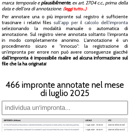
marca temporale e
plausibilmente
, ex art. 2704 c.c., prima della
data e dell'ora di annotazione
.
(leggi tutto...)
Per annotare una o più impronte sul registro è sufficiente
trascinare i relativi files
sull'app per il calcolo dell'impronta
selezionando la modalità manuale o automatica di
annotazione. Sul registro viene annotata soltanto l'impronta
in modo completamente anonimo. L'annotazione è un
procedimento sicuro e "innocuo": la registrazione di
un'impronta per errore non può avere conseguenze giacché
dall'impronta è impossibile risalire ad alcuna informazione sul
file che la ha originata
!
466 impronte annotate nel mese
di luglio 2025
IMPRONTA (SHA256)
LOCALE
UTC
1 luglio 2025 - 00:00:03
2025-06-30T22:00:03Z
674510fbbd0cd49a20b2c18b963630d6ce316e63c5168cb99c4ec80e3baa826a
1 luglio 2025 - 00:02:51
2025-06-30T22:02:51Z
22f0dd0c2379e49ac188a0d72c2a098fcaa5762adfd6bf6c5dc756c079cb060f