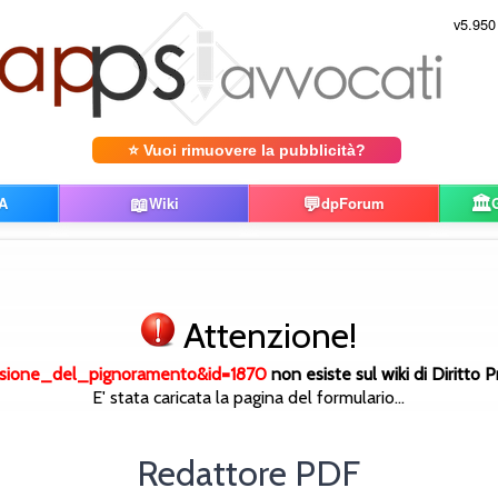
v5.950
⭐ Vuoi rimuovere la pubblicità?
📖
💬
🏛️
A
Wiki
dpForum
Attenzione!
sione_del_pignoramento&id=1870
non esiste sul wiki di Diritto P
E' stata caricata la pagina del formulario...
Redattore PDF