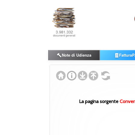
3.981.332
documenti generati
🔨
🧾
Note di Udienza
FatturaP
La pagina sorgente
Conver