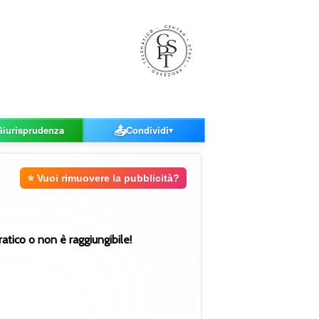
📤
Giurisprudenza
Condividi
▼
⭐ Vuoi rimuovere la pubblicità?
ratico o non è raggiungibile!