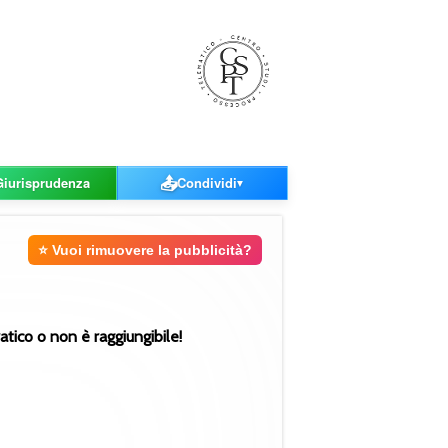
📤
Giurisprudenza
Condividi
▼
⭐ Vuoi rimuovere la pubblicità?
ratico o non è raggiungibile!