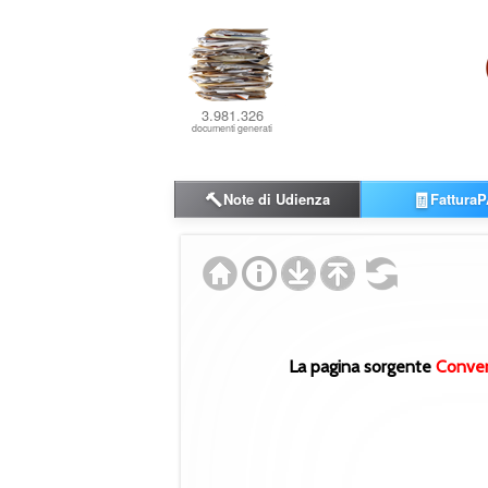
3.981.326
documenti generati
🔨
🧾
Note di Udienza
FatturaP
La pagina sorgente
Conver