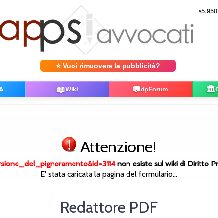
v5.950
⭐ Vuoi rimuovere la pubblicità?
📖
💬
🏛️
A
Wiki
dpForum
Attenzione!
sione_del_pignoramento&id=3114
non esiste sul wiki di Diritto P
E' stata caricata la pagina del formulario...
Redattore PDF