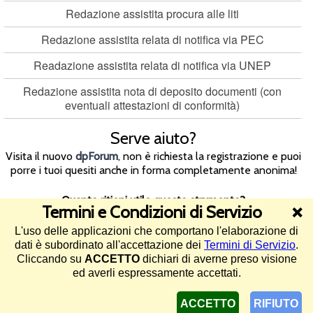
Redazione assistita procura alle liti
Redazione assistita relata di notifica via PEC
Readazione assistita relata di notifica via UNEP
Redazione assistita nota di deposito documenti (con
eventuali attestazioni di conformità)
Serve aiuto?
Visita il nuovo
dpForum
, non è richiesta la registrazione e puoi
porre i tuoi quesiti anche in forma completamente anonima!
Quanto ritieni utile questo strumento?
Termini e Condizioni di Servizio
❌
L'uso delle applicazioni che comportano l'elaborazione di
4.5/5 (95 voti)
dati è subordinato all'accettazione dei
Termini di Servizio
.
Cliccando su
ACCETTO
dichiari di averne preso visione
©2013-2026 Diritto Pratico -
Termini di Servizio e informativa sul
ed averli espressamente accettati.
trattamento dei dati
-
Assistenza
ACCETTO
RIFIUTO
pagina generata in 0.009 secondi in data 8 agosto 2026 (IUG:AO-2F75E8) - 1085 utenti online