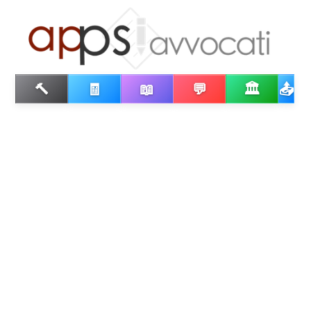
🔨
🧾
📖
💬
🏛️
📤