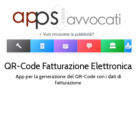
⭐ Vuoi rimuovere la pubblicità?
🔨
🧾
📖
💬
🏛️
📤
QR-Code Fatturazione Elettronica
App per la generazione del QR-Code con i dati di
fatturazione