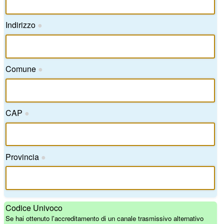
Indirizzo
●
Comune
●
CAP
●
Provincia
●
Codice Univoco
Se hai ottenuto l'accreditamento di un canale trasmissivo alternativo