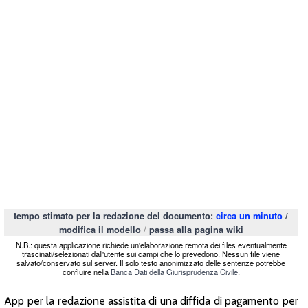
tempo stimato per la redazione del documento:
circa un minuto
/
/
modifica il modello
passa alla pagina wiki
N.B.: questa applicazione richiede un'elaborazione remota dei files eventualmente
trascinati/selezionati dall'utente sui campi che lo prevedono. Nessun file viene
salvato/conservato sul server. Il solo testo anonimizzato delle sentenze potrebbe
confluire nella
Banca Dati della Giurisprudenza Civile
.
App per la redazione assistita di una diffida di pagamento per