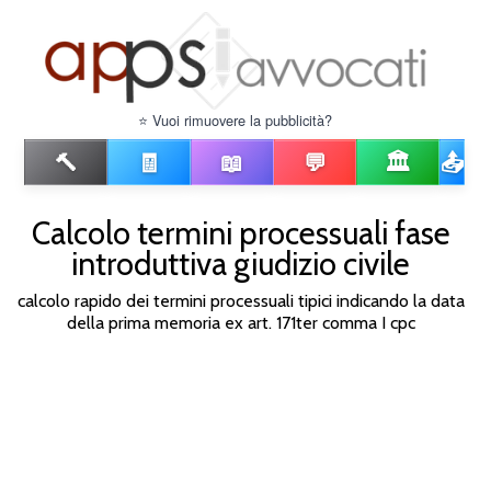
⭐ Vuoi rimuovere la pubblicità?
🔨
🧾
📖
💬
🏛️
📤
Calcolo termini processuali fase
introduttiva giudizio civile
calcolo rapido dei termini processuali tipici indicando la data
della prima memoria ex art. 171ter comma I cpc