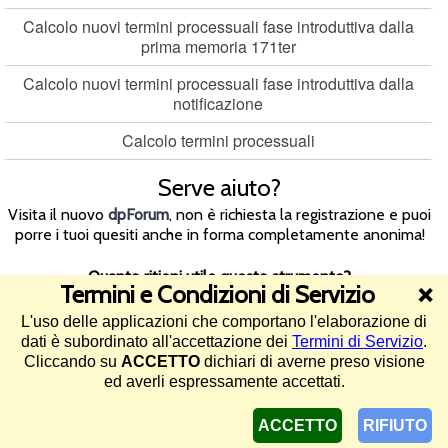
Calcolo nuovi termini processuali fase introduttiva dalla
prima memoria 171ter
Calcolo nuovi termini processuali fase introduttiva dalla
notificazione
Calcolo termini processuali
Serve aiuto?
Visita il nuovo
dpForum
, non è richiesta la registrazione e puoi
porre i tuoi quesiti anche in forma completamente anonima!
Quanto ritieni utile questo strumento?
Termini e Condizioni di Servizio
❌
L'uso delle applicazioni che comportano l'elaborazione di
4.5/5 (639 voti)
dati è subordinato all'accettazione dei
Termini di Servizio
.
Cliccando su
ACCETTO
dichiari di averne preso visione
©2013-2026 Diritto Pratico -
Termini di Servizio e informativa sul
ed averli espressamente accettati.
trattamento dei dati
-
Assistenza
ACCETTO
RIFIUTO
pagina generata in 0.008 secondi in data 6 agosto 2026 (IUG:6Y-877453) - 1649 utenti online