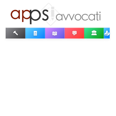
🔨
🧾
📖
💬
🏛️
📤