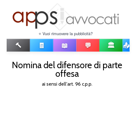
⭐ Vuoi rimuovere la pubblicità?
🔨
🧾
📖
💬
🏛️
📤
Nomina del difensore di parte
offesa
ai sensi dell'art. 96 c.p.p.