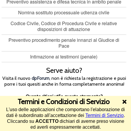
Preventivo assistenza e difesa tecnica in ambito penale
Nomina sostituto processuale udienza civile
Codice Civile, Codice di Procedura Civile e relative
disposizioni di attuazione
Preventivo procedimento penale innanzi al Giudice di
Pace
Intimazione ai testimoni (penale)
Serve aiuto?
Visita il nuovo
dpForum
, non è richiesta la registrazione e puoi
porre i tuoi quesiti anche in forma completamente anonima!
Quanto ritieni utile questo strumento?
Termini e Condizioni di Servizio
❌
L'uso delle applicazioni che comportano l'elaborazione di
4.5/5 (199 voti)
dati è subordinato all'accettazione dei
Termini di Servizio
.
Cliccando su
ACCETTO
dichiari di averne preso visione
©2013-2026 Diritto Pratico -
Termini di Servizio e informativa sul
ed averli espressamente accettati.