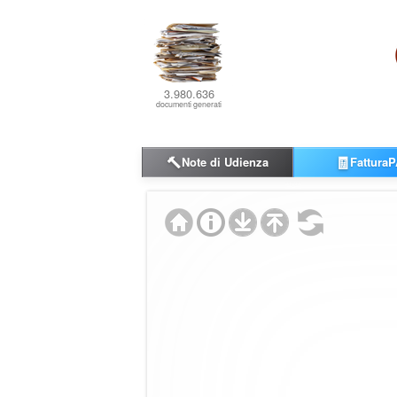
3.980.636
documenti generati
🔨
🧾
Note di Udienza
FatturaP