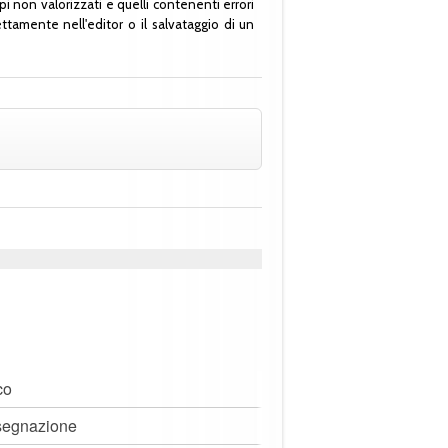
i non valorizzati e quelli contenenti errori
tamente nell'editor o il salvataggio di un
co
ssegnazione