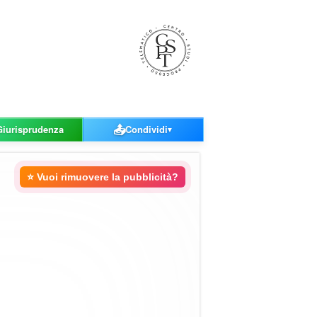
📤
Giurisprudenza
Condividi
▼
⭐ Vuoi rimuovere la pubblicità?