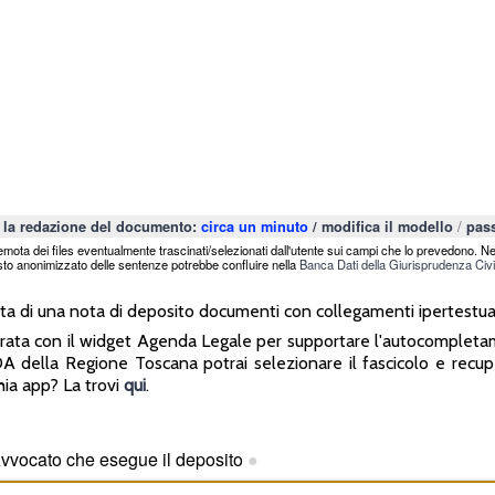
/
 la redazione del documento:
circa un minuto
/
modifica il modello
pass
mota dei files eventualmente trascinati/selezionati dall'utente sui campi che lo prevedono. Ne
sto anonimizzato delle sentenze potrebbe confluire nella
Banca Dati della Giurisprudenza Civi
 di una nota di deposito documenti con collegamenti ipertestuali 
rata con il widget Agenda Legale per supportare l'autocomplet
PDA della Regione Toscana potrai selezionare il fascicolo e rec
hia app? La trovi
qui
.
'Avvocato che esegue il deposito
●