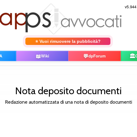
v5.944
⭐ Vuoi rimuovere la pubblicità?
📖
💬
🏛️
A
Wiki
dpForum
Nota deposito documenti
Redazione automatizzata di una nota di deposito documenti