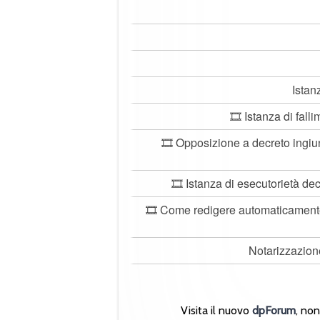
Istan
🎞️ Istanza di fal
🎞️ Opposizione a decreto ingiu
🎞️ Istanza di esecutorietà d
🎞️ Come redigere automaticamente 
Notarizzazion
Visita il nuovo
dpForum
, no