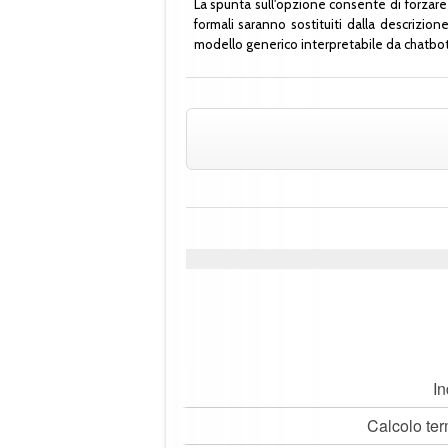
La spunta sull'opzione consente di forzare 
formali saranno sostituiti dalla descrizi
modello generico interpretabile da chatbot
In
Calcolo ter