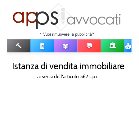
⭐ Vuoi rimuovere la pubblicità?
🔨
🧾
📖
💬
🏛️
📤
Istanza di vendita immobiliare
ai sensi dell'articolo 567 c.p.c.