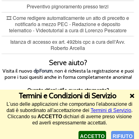
Preventivo pignoramento presso terzi
🎞️ Come redigere automaticamente un atto di precetto e
notificarlo a mezzo PEC - Redazione e deposito
telematico - Videotutorial a cura di Lorenzo Pescatore
Istanza di accesso ex art. 492bis cpc a cura dell'Avv.
Roberto Arcella
Serve aiuto?
Visita il nuovo
dpForum
, non è richiesta la registrazione e puoi
porre i tuoi quesiti anche in forma completamente anonima!
Quanto ritieni utile questo strumento?
Termini e Condizioni di Servizio
❌
L'uso delle applicazioni che comportano l'elaborazione di
4.5/5 (125 voti)
dati è subordinato all'accettazione dei
Termini di Servizio
.
Cliccando su
ACCETTO
dichiari di averne preso visione
©2013-2026 Diritto Pratico -
Termini di Servizio e informativa sul
ed averli espressamente accettati.
trattamento dei dati
-
Assistenza
ACCETTO
RIFIUTO
pagina generata in 0.023 secondi in data 9 agosto 2026 (IUG:ZK-3ED0D2) - 1337 utenti online