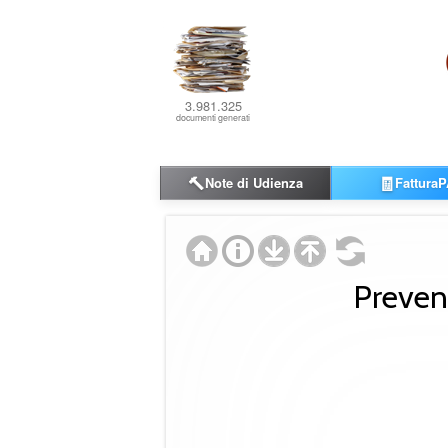
3.981.325
documenti generati
🔨
🧾
Note di Udienza
FatturaP
Preven