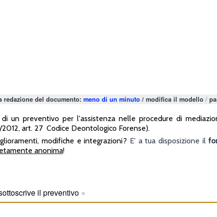
/
la redazione del documento:
meno di un minuto
/
modifica il modello
pa
i un preventivo per l'assistenza nelle procedure di mediazion
7/2012, art. 27 Codice Deontologico Forense).
glioramenti, modifiche e integrazioni?
E' a tua disposizione il
fo
pletamente anonima
!
ttoscrive il preventivo
●