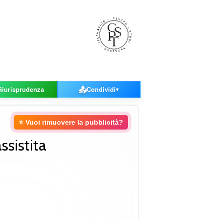
📤
Giurisprudenza
Condividi
▼
⭐ Vuoi rimuovere la pubblicità?
sistita