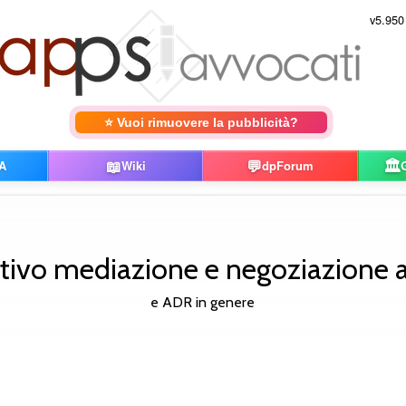
v5.950
⭐ Vuoi rimuovere la pubblicità?
📖
💬
🏛️
A
Wiki
dpForum
tivo mediazione e negoziazione as
e ADR in genere