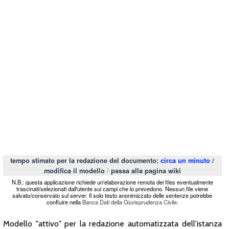
tempo stimato per la redazione del documento:
circa un minuto
/
/
modifica il modello
passa alla pagina wiki
N.B.: questa applicazione richiede un'elaborazione remota dei files eventualmente
trascinati/selezionati dall'utente sui campi che lo prevedono. Nessun file viene
salvato/conservato sul server. Il solo testo anonimizzato delle sentenze potrebbe
confluire nella
Banca Dati della Giurisprudenza Civile
.
Modello "attivo" per la redazione automatizzata dell'istanza