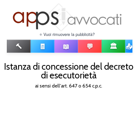
⭐ Vuoi rimuovere la pubblicità?
🔨
🧾
📖
💬
🏛️
📤
Istanza di concessione del decreto
di esecutorietà
ai sensi dell'art. 647 o 654 c.p.c.