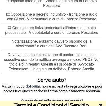
e deposito telematico - Videotutorial a cura di Lorenzo
Pescatore
🎞️ Opposizione a decreto ingiuntivo - Iscrizione a ruolo
con SLpct - Videotutorial a cura di Lorenzo Pescatore
🎞️ Come creare links ipertestuali all'interno di un atto
processuale - Videotutorial a cura di Lorenzo Pescatore
Notarizzazione, abbiamo davvero bisogno della
blockchain? a cura dell'Avv. Riccardo Berti
Dove va inserita l’attestazione di conformità del titolo
esecutivo quando la notifica avvenga a mezzo PEC? Nel
titolo e/o in relata? Quesiti e Risposte di "Avvocato
Telematico", il blog a cura dell'Avv. Roberto Arcella
Serve aiuto?
Visita il nuovo
dpForum
, non è richiesta la registrazione e puoi
porre i tuoi quesiti anche in forma completamente anonima!
Quanto ritieni utile questo strumento?
Termini e Condizioni di Servizio
❌