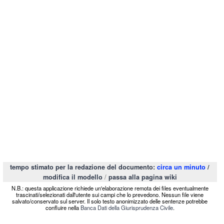
tempo stimato per la redazione del documento:
circa un minuto
/
/
modifica il modello
passa alla pagina wiki
N.B.: questa applicazione richiede un'elaborazione remota dei files eventualmente
trascinati/selezionati dall'utente sui campi che lo prevedono. Nessun file viene
salvato/conservato sul server. Il solo testo anonimizzato delle sentenze potrebbe
confluire nella
Banca Dati della Giurisprudenza Civile
.